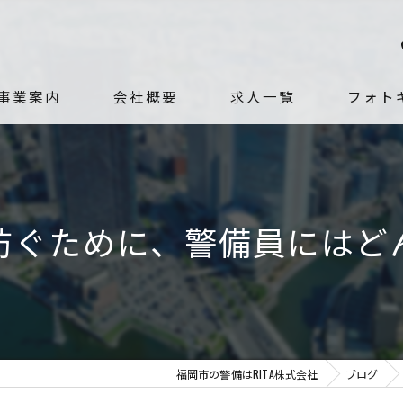
事業案内
会社概要
求人一覧
フォト
代表挨拶
社員紹介
防ぐために、警備員にはど
ビジョン
求める人物像
福岡市の警備はRITA株式会社
ブログ