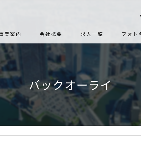
事業案内
会社概要
求人一覧
フォト
代表挨拶
社員紹介
バックオーライ
ビジョン
求める人物像