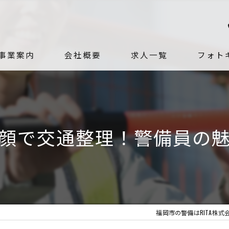
事業案内
会社概要
求人一覧
フォト
代表挨拶
社員紹介
顔で交通整理！警備員の
ビジョン
求める人物像
福岡市の警備はRITA株式