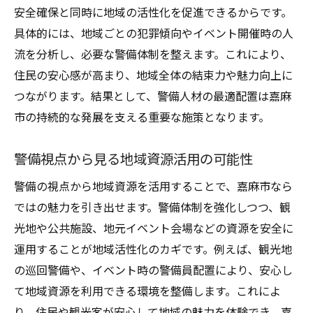
嘉麻市の魅力を支える警備体制の実践知
安全確保と同時に地域の活性化を促進できるからです。
具体的には、地域ごとの犯罪傾向やイベント開催時の人
警備で地域資源を守る取り組みの最前線
流を分析し、必要な警備体制を整えます。これにより、
警備体制が観光客の信頼につながる理由
住民の安心感が高まり、地域全体の結束力や魅力向上に
警備と地域文化継承の密接な関係性とは
つながります。結果として、警備人材の最適配置は嘉麻
警備の現場で実践する危機管理ノウハウ
市の持続的な発展を支える重要な施策となります。
警備体制強化が住民意識に及ぼす影響
警備人材が担う嘉麻市の魅力発信戦略
警備視点から見る地域資源活用の可能性
警備で地域満足度を高めるための工夫
警備の視点から地域資源を活用することで、嘉麻市なら
警備人材の接遇力が地域満足度を左右
ではの魅力を引き出せます。警備体制を強化しつつ、観
警備における住民参加型の取り組み事例
光地や公共施設、地元イベント会場などの資源を安全に
運用することが地域活性化のカギです。例えば、観光地
警備を活用した地域コミュニティ形成法
の巡回警備や、イベント時の警備員配置により、安心し
警備現場の声を活かした改善アイデア集
て地域資源を利用できる環境を整備します。これによ
警備サービスの質向上が生む信頼関係
り、住民や観光客が安心して地域の魅力を体験でき、嘉