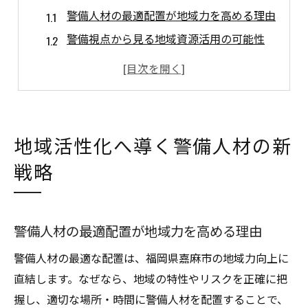
警備人材の最適配置が地域力を高める理由
警備視点から見る地域資源活用の可能性
警備と連携した地域イベントの成功事例
地域住民と警備人材が築く信頼の輪とは
警備による観光と安全の両立アプローチ
新戦略で警備人材の採用促進を実現する
地域活性化へ導く警備人材の新
警備人材マネジメントが変える嘉麻市の日常
戦略
警備マネジメントで安心な暮らしを実現
警備人材がもたらす日常の変化とは何か
警備の質向上が生活満足度に与える影響
警備人材の最適配置が地域力を高める理由
警備体制強化による犯罪抑止のヒント
警備人材の最適な配置は、福岡県嘉麻市の地域力向上に
警備マネジメント導入事例から学ぶ効果
直結します。なぜなら、地域の特性やリスクを正確に把
地域課題解決に警備人材が果たす役割
握し、適切な場所・時間に警備人材を配置することで、