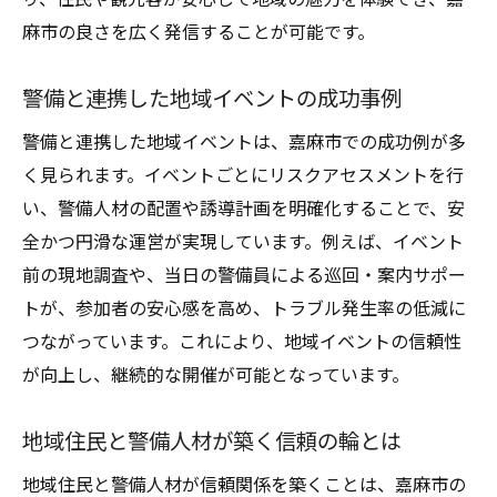
警備の工夫で住民満足度アップを実現
麻市の良さを広く発信することが可能です。
効率的な警備人材管理がもたらす価値とは
警備人材の効率管理が業務に与える効果
警備と連携した地域イベントの成功事例
警備体制の最適化が生産性向上を促進
警備と連携した地域イベントは、嘉麻市での成功例が多
警備人材の定着率向上に必要な工夫とは
く見られます。イベントごとにリスクアセスメントを行
警備マネジメントでコスト削減を目指す
い、警備人材の配置や誘導計画を明確化することで、安
警備人材の適切配置が現場力を高める理由
全かつ円滑な運営が実現しています。例えば、イベント
前の現地調査や、当日の警備員による巡回・案内サポー
警備業務の効率化が地域発展に直結する
トが、参加者の安心感を高め、トラブル発生率の低減に
安全と活性化を両立するための警備の視点
つながっています。これにより、地域イベントの信頼性
警備の視点から見た地域安全と活性化策
が向上し、継続的な開催が可能となっています。
警備体制強化が地域イベントに与える影響
警備と観光のバランスを保つ取り組み法
地域住民と警備人材が築く信頼の輪とは
警備の工夫で地域に安心と活気をもたらす
地域住民と警備人材が信頼関係を築くことは、嘉麻市の