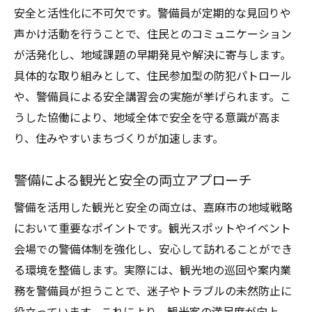
警備マネジメントが地域経済に果たす役割
安全と活性化に不可欠です。警備員が定期的な見回りや
警備による住民と観光客の満足度向上策
声かけ活動を行うことで、住民とのコミュニケーション
地域の特性を活かした警備人材育成法
が活発化し、地域課題の早期発見や解決に寄与します。
地域特性を反映した警備人材育成の実践例
具体的な取り組みとして、住民参加型の防犯パトロール
や、警備員による安全講習会の実施が挙げられます。こ
警備教育で地域資源を守る意識を養う方法
うした協働により、地域全体で安全を守る意識が高ま
警備研修に地域文化を取り入れるメリット
り、住みやすいまちづくりが加速します。
警備人材育成で求められる地元理解とは
警備現場の経験談から学ぶ育成ポイント
警備による観光と安全の両立アプローチ
警備人材の継続的成長を支える工夫
警備を活用した観光と安全の両立は、嘉麻市の地域戦略
警備人材マネジメントが地域の未来を拓く
において重要なポイントです。観光スポットやイベント
警備人材マネジメントが地域発展を後押し
会場での警備体制を強化し、安心して訪れることができ
警備と共に歩む持続可能な地域の姿とは
る環境を整備します。実際には、観光地の巡回や案内業
警備人材が地域未来像に果たす貢献とは
務を警備員が担うことで、迷子やトラブルの未然防止に
警備の新技術導入で未来志向の地域づくり
役立っています。これにより、観光客の満足度が向上