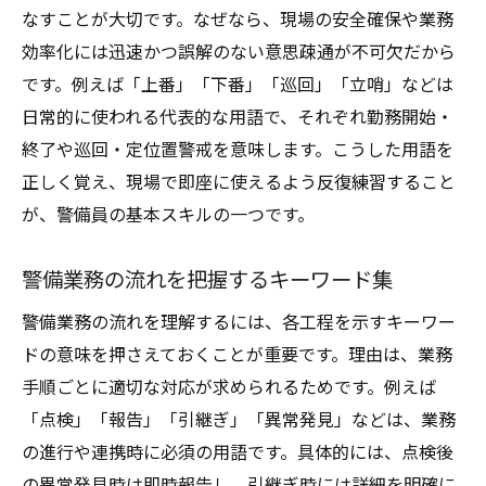
なすことが大切です。なぜなら、現場の安全確保や業務
警備知識強化で現場判断力が向上する仕組
効率化には迅速かつ誤解のない意思疎通が不可欠だから
み
です。例えば「上番」「下番」「巡回」「立哨」などは
警備員同士の連携に役立つ用語の活用術
日常的に使われる代表的な用語で、それぞれ勤務開始・
警備用語集を使った自己学習のコツを紹介
終了や巡回・定位置警戒を意味します。こうした用語を
警備現場で求められる専門知識の重要性
正しく覚え、現場で即座に使えるよう反復練習すること
警備員の隠語や言葉遣いを徹底解説
が、警備員の基本スキルの一つです。
警備員が使う隠語の意味と使い方を解説
警備業務の流れを把握するキーワード集
現場独特の警備用語が生まれる背景とは
警備業務の流れを理解するには、各工程を示すキーワー
警備業務で誤解を避ける言葉遣いの工夫
ドの意味を押さえておくことが重要です。理由は、業務
警備員間の信頼を深める言葉選びのポイン
手順ごとに適切な対応が求められるためです。例えば
ト
「点検」「報告」「引継ぎ」「異常発見」などは、業務
警備用語と現場マナーの関係性を理解する
の進行や連携時に必須の用語です。具体的には、点検後
警備知識として身につけたい現場用語集
の異常発見時は即時報告し、引継ぎ時には詳細を明確に