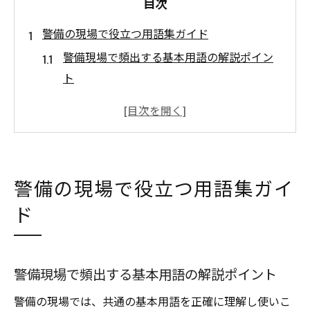
目次
警備の現場で役立つ用語集ガイド
警備現場で頻出する基本用語の解説ポイン
ト
警備業務の流れを把握するキーワード集
施設警備で活躍する警備用語と注意点
警備員なら知っておきたい隠語の意味
警備用語が現場コミュニケーションを支え
警備の現場で役立つ用語集ガイ
る理由
ド
警備知識と用語で現場力を高める方法
専門用語を知れば警備業務が変わる理由
警備専門用語が業務効率化に直結する理由
警備現場で頻出する基本用語の解説ポイント
警備業界で不可欠な用語習得のメリットと
警備の現場では、共通の基本用語を正確に理解し使いこ
は