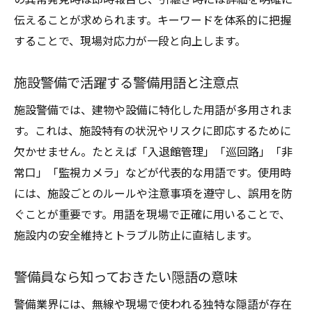
無線連絡に強くなる警備用語のコツ
伝えることが求められます。キーワードを体系的に把握
警備無線で役立つ基本ワードと使い方
することで、現場対応力が一段と向上します。
警備員が無線連絡で使う代表的な用語集
施設警備で活躍する警備用語と注意点
誤解を防ぐ警備無線文言のポイント解説
警備現場の連携力を高める無線知識の重要
施設警備では、建物や設備に特化した用語が多用されま
性
す。これは、施設特有の状況やリスクに即応するために
無線警備で押さえるべき実践的な警備用語
欠かせません。たとえば「入退館管理」「巡回路」「非
常口」「監視カメラ」などが代表的な用語です。使用時
警備無線スキル向上に不可欠な用語リスト
には、施設ごとのルールや注意事項を遵守し、誤用を防
施設警備に必要な言葉とその意味とは
ぐことが重要です。用語を現場で正確に用いることで、
施設警備で必須の警備用語と役割の理解
施設内の安全維持とトラブル防止に直結します。
警備業務別に使い分ける用語のポイント
施設警備で重視される警備員の言葉遣い
警備員なら知っておきたい隠語の意味
警備知識に基づく現場対応用語の活用術
警備業界には、無線や現場で使われる独特な隠語が存在