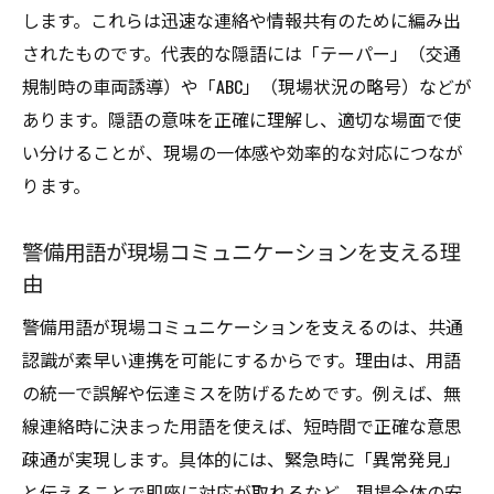
施設警備員が知るべき専門用語の実例集
します。これらは迅速な連絡や情報共有のために編み出
警備用語で差がつく現場対応の秘訣
されたものです。代表的な隠語には「テーパー」（交通
上番下番の報告方法と実践ポイント
規制時の車両誘導）や「ABC」（現場状況の略号）などが
あります。隠語の意味を正確に理解し、適切な場面で使
警備現場での上番・下番報告の基本フロー
い分けることが、現場の一体感や効率的な対応につなが
警備員の報告文言と使い分け例を詳しく解
ります。
説
警備用語で押さえるべき上番下番の注意点
警備用語が現場コミュニケーションを支える理
現場の信頼を築く警備報告の重要ポイント
由
警備知識を活かした業務報告のコツを紹介
警備用語が現場コミュニケーションを支えるのは、共通
上番下番の警備用語で現場運営を円滑に
認識が素早い連携を可能にするからです。理由は、用語
警備の現場力を高める用語理解の秘訣
の統一で誤解や伝達ミスを防げるためです。例えば、無
警備用語の正しい理解が現場力向上の鍵
線連絡時に決まった用語を使えば、短時間で正確な意思
警備員のスキルアップに役立つ用語学習法
疎通が実現します。具体的には、緊急時に「異常発見」
警備現場で即活かせる知識と用語の融合
と伝えることで即座に対応が取れるなど、現場全体の安