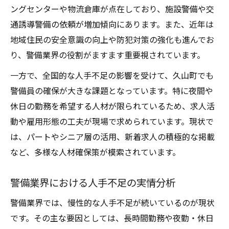
久山町で進む警備業界の最新技術活用例
ングセンターや物流倉庫が点在しており、施設警備や交
警備会社が注目する働き方改革の流れ
通誘導警備の依頼が増加傾向にあります。また、近年は
地域住民の安全意識の向上や防犯対策の強化も進んでお
警備現場の人材確保と研修体制強化策
り、警備業界の役割がますます重要視されています。
警備業界を支えるシニア人材の活躍状況
一方で、全国的な人手不足の影響を受けて、久山町でも
業務効率化に向けた現場改善の取り組み
警備員の確保が大きな課題となっています。特に夜間や
警備の仕事を考えるなら知っておきたい現状
休日の勤務を希望する人材が限られているため、求人活
警備職に求められるスキルと仕事内容
動や雇用形態の工夫が現場で求められています。現状で
未経験から警備業界へ転職する際の注意
は、パートやシニア層の活用、新着求人の積極的な掲載
警備業界でよくある悩みと現場の声
など、多様な人材確保策が模索されています。
警備業界の研修制度と定着率向上の工夫
応募前に知るべき警備業界の現実と魅力
警備業界における人手不足の実情分析
職場環境の改善が警備業界にもたらす影響
警備業界では、慢性的な人手不足が続いているのが現状
警備現場の労働環境改善最新トレンド
です。その主な要因としては、長時間勤務や夜勤・休日