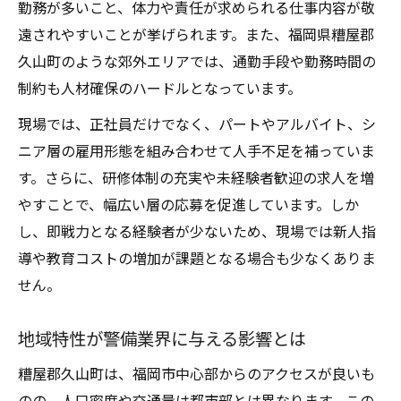
働きやすい警備職場の特徴と選び方
勤務が多いこと、体力や責任が求められる仕事内容が敬
遠されやすいことが挙げられます。また、福岡県糟屋郡
職場環境向上が定着率に与える好影響
久山町のような郊外エリアでは、通勤手段や勤務時間の
警備業界で注目されるホワイト企業の条件
制約も人材確保のハードルとなっています。
現場経験者が語る職場改善の実例紹介
現場では、正社員だけでなく、パートやアルバイト、シ
警備業界の課題と久山町地域特性の関係性
ニア層の雇用形態を組み合わせて人手不足を補っていま
警備業界が直面する主な課題とは何か
す。さらに、研修体制の充実や未経験者歓迎の求人を増
久山町の地域特性が警備業界へ与える影響
やすことで、幅広い層の応募を促進しています。しか
人手不足問題と地域雇用の現状分析
し、即戦力となる経験者が少ないため、現場では新人指
警備の現場で感じる課題とその解決策
導や教育コストの増加が課題となる場合も少なくありま
業界の高齢化が現場運営に与える懸念
せん。
地域特性が警備業界に与える影響とは
糟屋郡久山町は、福岡市中心部からのアクセスが良いも
のの、人口密度や交通量は都市部とは異なります。この