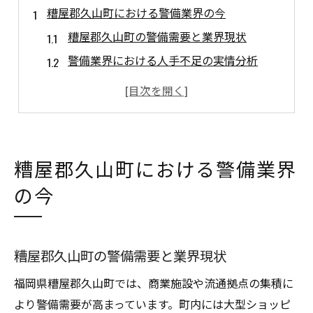
糟屋郡久山町における警備業界の今
糟屋郡久山町の警備需要と業界現状
警備業界における人手不足の実情分析
地域特性が警備業界に与える影響とは
警備業界の求人動向と雇用状況の考察
経験者が語る現場警備のリアルな課題
警備業界トレンドが久山町で見せる変化とは
糟屋郡久山町における警備業界
久山町警備業界のトレンド最新事情
の今
警備求人の変化と地域社会の対応策
テクノロジーが導入される現場の現状
若年層採用難が警備に及ぼす影響分析
糟屋郡久山町の警備需要と業界現状
警備業務の多様化と労働環境の変化点
福岡県糟屋郡久山町では、商業施設や流通拠点の集積に
地域で注目される警備業界の最新動向
より警備需要が高まっています。町内には大型ショッピ