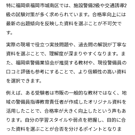
警備訓練資料で実践力を高める方法
特に福岡県福岡市城南区では、施設警備2級や交通誘導2
警備現場を想定した学習アプローチ
級の試験対策が多く求められています。合格率向上には
最新の出題傾向を反映した資料を選ぶことが不可欠で
警備試験のための効果的な模擬訓練法
す。
警備動画資料を活かした自主トレ法
実際の現場で役立つ実技問題や、過去問の解説が丁寧な
警備実技試験に向けた重要練習ポイント
資料を選ぶことで、理解度が深まりやすくなります。ま
警備業の資格取得に必須のポイント整理
た、福岡県警備業協会が推奨する教材や、現役警備員の
警備資格取得で押さえるべき要点解説
口コミ評価も参考にすることで、より信頼性の高い資料
警備指導教育責任者の役割と重要性
を選択できます。
警備合格率から見る勉強の優先順位
例えば、ある受験者は市販の一般的な教材ではなく、地
警備試験合格に直結する勉強法まとめ
域の警備員指導教育責任者が作成したオリジナル資料を
警備業界の基礎知識と資格取得の道
活用したことで、合格率が大きく向上したという声もあ
警備合格発表前に知りたい準備と心構え
ります。自分の学習スタイルや弱点を把握し、目的に合
警備合格発表までの過ごし方と注意点
った資料を選ぶことが合否を分けるポイントとなりま