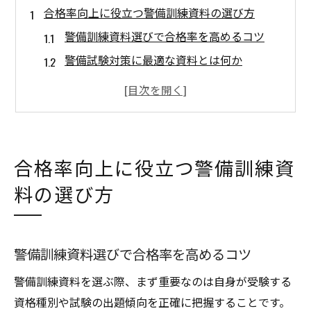
合格率向上に役立つ警備訓練資料の選び方
警備訓練資料選びで合格率を高めるコツ
警備試験対策に最適な資料とは何か
施設警備2級合格を目指す資料選定法
福岡の警備訓練資料活用法と注意点
警備業協会認定資料の特徴と選び方
警備員試験対策で注目の最新資料活用術
合格率向上に役立つ警備訓練資
警備員試験合格へ導く資料活用の実践例
料の選び方
交通誘導2級対策に役立つ警備資料の使い方
警備訓練資料を効率的に使う勉強法
警備試験日程に合わせた資料活用戦略
警備訓練資料選びで合格率を高めるコツ
特別講習前に準備すべき警備資料とは
警備訓練資料を選ぶ際、まず重要なのは自身が受験する
実践力を鍛える警備訓練の効果的学習方法
資格種別や試験の出題傾向を正確に把握することです。