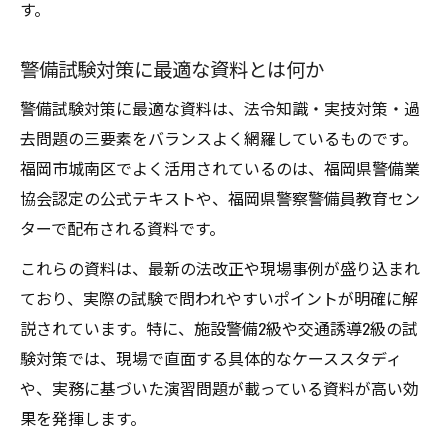
警備試験前後の確認事項と心の準備
す。
警備合格発表前に見直すべき資料リスト
警備試験対策に最適な資料とは何か
警備業協会の合格発表情報のチェック法
警備試験対策に最適な資料は、法令知識・実技対策・過
警備資格取得後の次なるステップ準備
去問題の三要素をバランスよく網羅しているものです。
独学で警備に挑む人のための実践アドバイス
福岡市城南区でよく活用されているのは、福岡県警備業
警備独学合格者が実践した勉強術を紹介
協会認定の公式テキストや、福岡県警察警備員教育セン
警備訓練資料を活用した独学の進め方
ターで配布される資料です。
独学で警備資格を取得するための心得
これらの資料は、最新の法改正や現場事例が盛り込まれ
警備業界未経験者におすすめの学習法
ており、実際の試験で問われやすいポイントが明確に解
警備独学中に役立つ情報収集のポイント
説されています。特に、施設警備2級や交通誘導2級の試
験対策では、現場で直面する具体的なケーススタディ
や、実務に基づいた演習問題が載っている資料が高い効
果を発揮します。