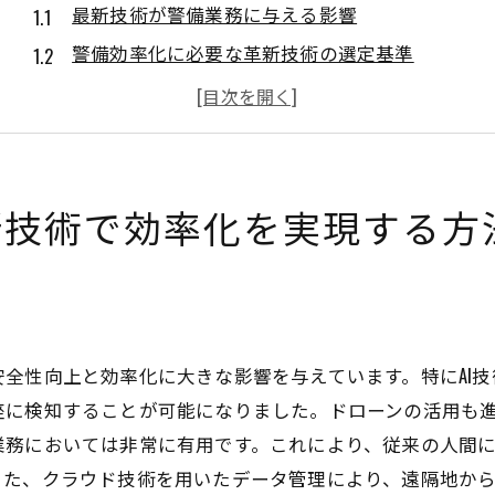
最新技術が警備業務に与える影響
警備効率化に必要な革新技術の選定基準
AI技術の導入で警備業務を効率化する
IoTを活用した警備システムの実用性
革新技術を活用した警備業務の未来像
現場での技術導入における具体的なステップ
新技術で効率化を実現する方
監視カメラの進化が警備効率化にもたらす影響
高性能監視カメラの選び方
最新監視カメラ技術の紹介
監視カメラの効率的な配置方法
全性向上と効率化に大きな影響を与えています。特にAI技術
監視カメラデータの活用方法
座に検知することが可能になりました。ドローンの活用も
プライバシーと監視効率のバランス
業務においては非常に有用です。これにより、従来の人間
また、クラウド技術を用いたデータ管理により、遠隔地か
監視カメラ技術の今後の展望