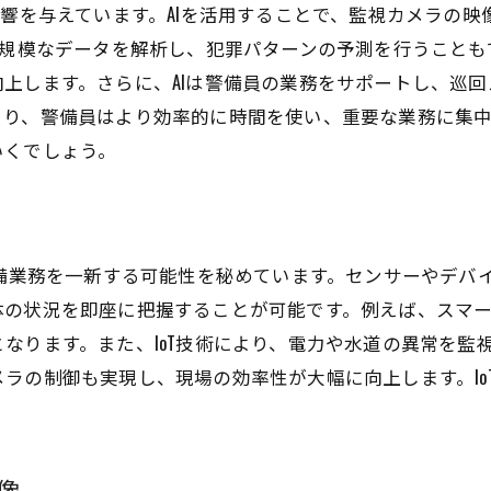
影響を与えています。AIを活用することで、監視カメラの
技術革新による長期的な効果測定
大規模なデータを解析し、犯罪パターンの予測を行うこと
効果的な警備業務を実現するための最新技術の選び方
上します。さらに、AIは警備員の業務をサポートし、巡
警備現場のニーズを把握する方法
り、警備員はより効率的に時間を使い、重要な業務に集中
技術選定における重要ポイント
いくでしょう。
費用対効果を考慮した技術導入
最新技術の比較と選択基準
導入前のテストと評価の重要性
警備業務を一新する可能性を秘めています。センサーやデバ
技術導入後のサポート体制構築
体の状況を即座に把握することが可能です。例えば、スマ
現場で活かせる警備効率化の実践的アプローチ
なります。また、IoT技術により、電力や水道の異常を監
実践的な警備計画の立て方
ラの制御も実現し、現場の効率性が大幅に向上します。Io
日常業務における改善ポイント
技術導入後の現場スタッフの役割
像
チームで効率化を図るための方法