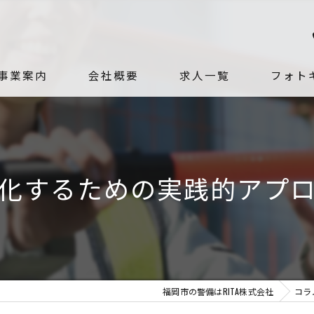
事業案内
会社概要
求人一覧
フォト
代表挨拶
社員紹介
化するための実践的アプ
ビジョン
求める人物像
福岡市の警備はRITA株式会社
コラ