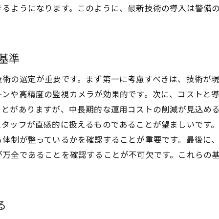
きるようになります。このように、最新技術の導入は警備
ドローン活用で警備現場の見守りを効率化する秘訣
ドローンが警備業務にもたらす利点
ドローン運用のための法律と規制
基準
効果的なドローン活用法
ドローン技術の最新トレンド
技術の選定が重要です。まず第一に考慮すべきは、技術が
ーンや高精度の監視カメラが効果的です。次に、コストと
警備におけるドローンの活用事例
ことがありますが、中長期的な運用コストの削減が見込め
ドローン運用に必要なスキルと訓練
スタッフが直感的に扱えるものであることが望ましいです
技術革新が警備業務効率化に与える実際の効果
る体制が整っているかを確認することが重要です。最後に
革新技術によるコスト削減効果
が万全であることを確認することが不可欠です。これらの
警備品質向上のための技術的取り組み
技術導入による現場作業の改善例
効率化がもたらす人材不足の解消
る
実際に効果を確認した企業の事例