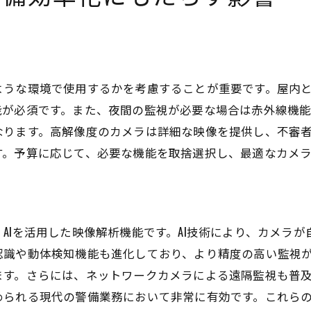
技術導入がもたらす組織的な変化
技術で解決できる警備業務の課題例
導入後のモニタリングと改善提案
課題解決につながる技術のアップデート
ような環境で使用するかを考慮することが重要です。屋内
能が必須です。また、夜間の監視が必要な場合は赤外線機
なります。高解像度のカメラは詳細な映像を提供し、不審
す。予算に応じて、必要な機能を取捨選択し、最適なカメ
AIを活用した映像解析機能です。AI技術により、カメラ
認識や動体検知機能も進化しており、より精度の高い監視
ます。さらには、ネットワークカメラによる遠隔監視も普
められる現代の警備業務において非常に有効です。これら