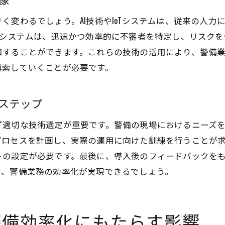
現場からのフィードバックを活かす
く変わるでしょう。AI技術やIoTシステムは、従来の人
効果的なマネジメント手法
識システムは、迅速かつ効率的に不審者を特定し、リスクを低
知することができます。これらの技術の活用により、警備
警備業界の未来を変える革新技術の可能性
模索していくことが必要です。
未来の警備業務を形作る技術
次世代警備技術の研究開発動向
ステップ
警備業界における革新技術の適用例
警備業務の変革を促す新技術
ず適切な技術選定が重要です。警備の現場におけるニーズ
プロセスを計画し、実際の運用に向けた訓練を行うことが
業界全体を変える可能性を秘めた技術
トの設定が必要です。最後に、導入後のフィードバックを
技術革新がもたらす新たな警備の形
り、警備業務の効率化が実現できるでしょう。
最新技術導入で警備業務の課題をどう解決するか
課題解決に向けた技術選定のプロセス
業務課題を解決するための具体的施策
警備効率化にもたらす影響