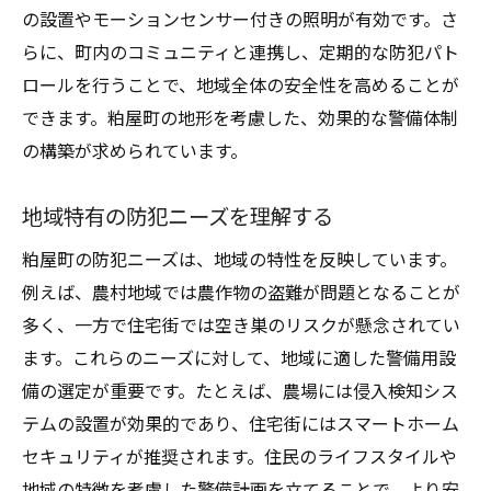
地域のニーズに応える警備設備の効果的な選び
の設置やモーションセンサー付きの照明が有効です。さ
方
らに、町内のコミュニティと連携し、定期的な防犯パト
ロールを行うことで、地域全体の安全性を高めることが
家庭用と商業用、異なるニーズに対応
できます。粕屋町の地形を考慮した、効果的な警備体制
移動型警備システムの導入効果
の構築が求められています。
監視カメラとセンサーの使い分け
地元の声を反映したカスタマイズ
地域特有の防犯ニーズを理解する
予算内で最大限の効果を得る方法
粕屋町の防犯ニーズは、地域の特性を反映しています。
外部専門家への相談のメリット
例えば、農村地域では農作物の盗難が問題となることが
福岡県糟屋郡粕屋町での警備設備導入がもたら
多く、一方で住宅街では空き巣のリスクが懸念されてい
す安心感
ます。これらのニーズに対して、地域に適した警備用設
安心感が地域社会に与える影響
備の選定が重要です。たとえば、農場には侵入検知シス
家族の安全を守るための具体策
テムの設置が効果的であり、住宅街にはスマートホーム
セキュリティが推奨されます。住民のライフスタイルや
犯罪抑止効果の実例紹介
地域の特徴を考慮した警備計画を立てることで、より安