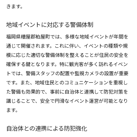
点
きます。
粕屋町の気候に適した設備選び
地域イベントに対応する警備体制
地形特性を考慮した防犯プラン
地域文化に配慮した設備デザイン
福岡県糟屋郡粕屋町では、多様な地域イベントが年間を
災害時の対応を考慮した設備選定
通じて開催されます。これに伴い、イベントの種類や規
模に応じた適切な警備体制を整えることが住民の安全を
地域住民の生活様式に合わせた提案
確保する鍵となります。特に観光客が多く訪れるイベン
季節ごとの犯罪傾向に対応する方法
トでは、警備スタッフの配置や監視カメラの設置が重要
です。また、地域住民とのコミュニケーションを重視し
た警備も効果的で、事前に自治体と連携して防犯対策を
講じることで、安全で円滑なイベント運営が可能となり
ます。
自治体との連携による防犯強化