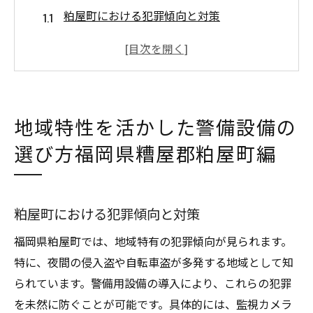
粕屋町における犯罪傾向と対策
地域特有の防犯ニーズを理解する
糟屋郡の住民構成と警備ニーズ
地形を考慮した最適な設備配置
地域イベントに対応する警備体制
地域特性を活かした警備設備の
自治体との連携による防犯強化
選び方福岡県糟屋郡粕屋町編
粕屋町で警備設備を導入する際の重要ポイント
コストパフォーマンスを考慮した設備選び
設置場所に応じた設備の選定基準
粕屋町における犯罪傾向と対策
警備設備のメンテナンスとその重要性
福岡県粕屋町では、地域特有の犯罪傾向が見られます。
導入前に知っておくべき法規制
特に、夜間の侵入盗や自転車盗が多発する地域として知
安全性を高めるための技術的特長
られています。警備用設備の導入により、これらの犯罪
住民の意見を反映した設備導入
を未然に防ぐことが可能です。具体的には、監視カメラ