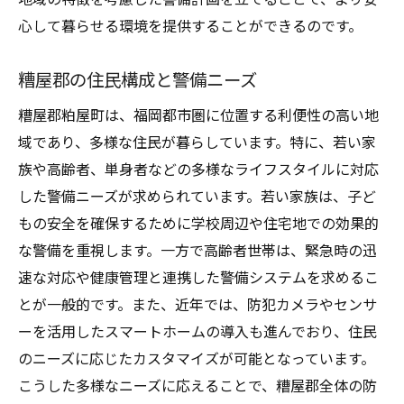
地域コミュニティの強化と警備設備
心して暮らせる環境を提供することができるのです。
防犯意識の向上とその影響
住民間の信頼感を高める設備導入
糟屋郡の住民構成と警備ニーズ
警備設備の最新トレンドを粕屋町で先取りする
糟屋郡粕屋町は、福岡都市圏に位置する利便性の高い地
方法
域であり、多様な住民が暮らしています。特に、若い家
最新技術を活用した警備システム紹介
族や高齢者、単身者などの多様なライフスタイルに対応
AIを活用した監視技術の進化
した警備ニーズが求められています。若い家族は、子ど
ワイヤレス技術による利便性向上
もの安全を確保するために学校周辺や住宅地での効果的
スマートホームと警備の融合
な警備を重視します。一方で高齢者世帯は、緊急時の迅
地域事情を考慮した先進技術の実装
速な対応や健康管理と連携した警備システムを求めるこ
とが一般的です。また、近年では、防犯カメラやセンサ
持続可能なエネルギー利用と警備設備
ーを活用したスマートホームの導入も進んでおり、住民
地域密着型警備システムの導入メリットを徹底
のニーズに応じたカスタマイズが可能となっています。
解説
こうした多様なニーズに応えることで、糟屋郡全体の防
粕屋町での地域密着型警備の重要性