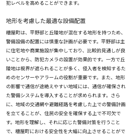
犯レベルを高めることができます。
地元企業との協力体制の構築
地域事情を反映した迅速な対応
地形を考慮した最適な設備配置
地元住民との信頼関係の構築
糟屋町は、平野部と丘陵地が混在する地形を持つため、
地域特化型サービスの提供
警備設備の配置には慎重な計画が必要です。平野部は主
長期的視点での防犯体制の強化
に住宅地や商業施設が集中しており、比較的見通しが良
住民の安全を守る最適な警備設備の選定方法
いことから、防犯カメラの設置が効果的です。一方で丘
住民の意見を反映した設備選び
陵地は視界が遮られることが多く、侵入者を検知するた
めのセンサーやアラームの役割が重要です。また、地形
リスク評価に基づく設備導入計画
の影響で通信が途絶えやすい地域には、通信が確保され
警備設備導入の成功事例紹介
た警備システムを導入することが求められます。さら
予算に合った最適な設備選定
に、地域の交通網や避難経路を考慮した上での警備計画
地域ごとの防犯ニーズに応じた提案
を立てることが、住民の安全を確保する上で不可欠で
警備業者とのコミュニケーションの重要性
す。地形を理解し、それに応じた警備対策を行うこと
警備設備選びで押さえておくべき地域特有の要
で、糟屋町における安全性を大幅に向上させることがで